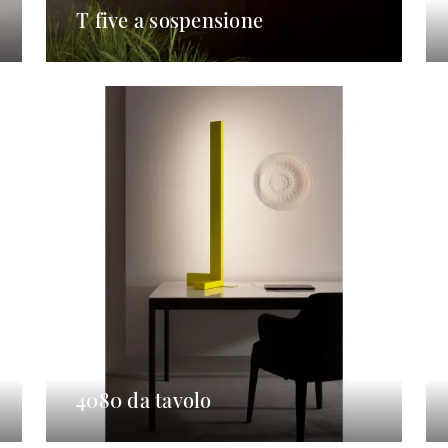
T five a sospensione
4080 da tavolo