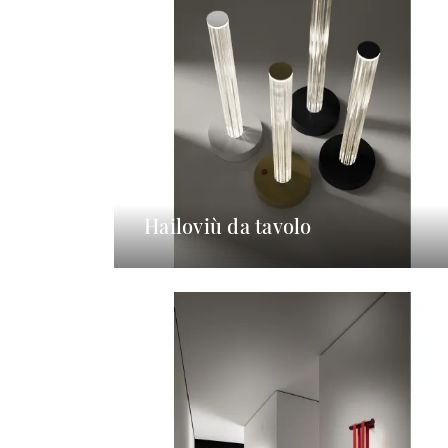
Hailoviù da tavolo