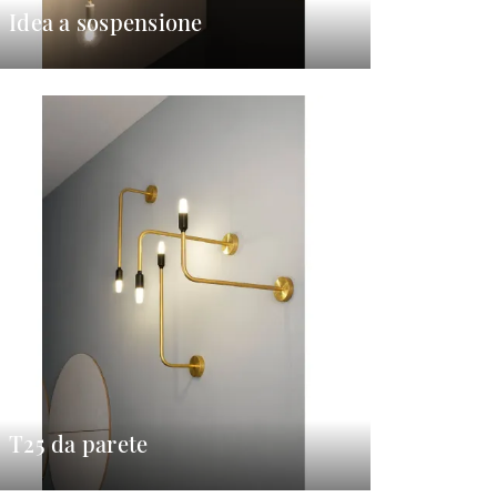
Idea a sospensione
T25 da parete