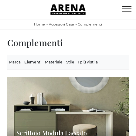
Home
>
Accessori Casa
>
Complementi
Complementi
Marca
Elementi
Materiale
Stile
I più visti a :
Scrittoio Modula Laccato