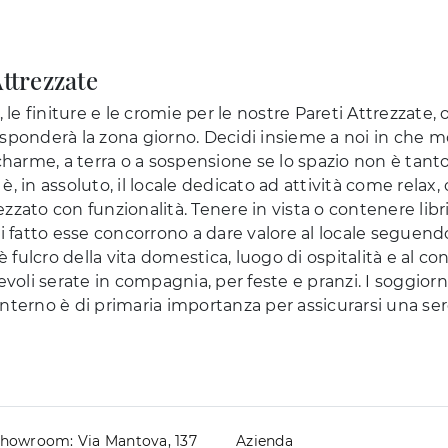
ttrezzate
e finiture e le cromie per le nostre Pareti Attrezzate, o
 risponderà la zona giorno. Decidi insieme a noi in che 
charme, a terra o a sospensione se lo spazio non è tanto, 
, in assoluto, il locale dedicato ad attività come relax,
zzato con funzionalità. Tenere in vista o contenere libr
i fatto esse concorrono a dare valore al locale seguendo
 è fulcro della vita domestica, luogo di ospitalità e al
evoli serate in compagnia, per feste e pranzi. I soggiorni
o interno è di primaria importanza per assicurarsi una s
howroom: Via Mantova, 137
Azienda