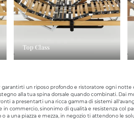
Top Class
 garantirti un riposo profondo e ristoratore ogni notte do
 sostegno alla tua spina dorsale quando combinati. Dai mo
onti a presentarti una ricca gamma di sistemi all'avang
belle in commercio, sinonimo di qualità e resistenza col
o o a una piazza e mezza, in negozio ti attendono le sol