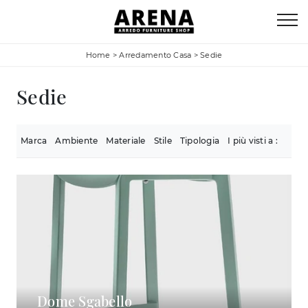
Home
>
Arredamento Casa
>
Sedie
Sedie
Marca
Ambiente
Materiale
Stile
Tipologia
I più visti a :
Dome Sgabello