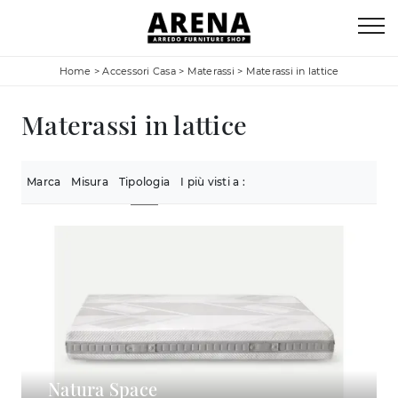
Home
>
Accessori Casa
>
Materassi
>
Materassi in lattice
Materassi in lattice
Marca
Misura
Tipologia
I più visti a :
Natura Space