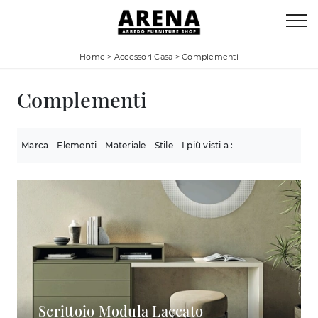
Home
>
Accessori Casa
>
Complementi
Complementi
Marca
Elementi
Materiale
Stile
I più visti a :
Scrittoio Modula Laccato