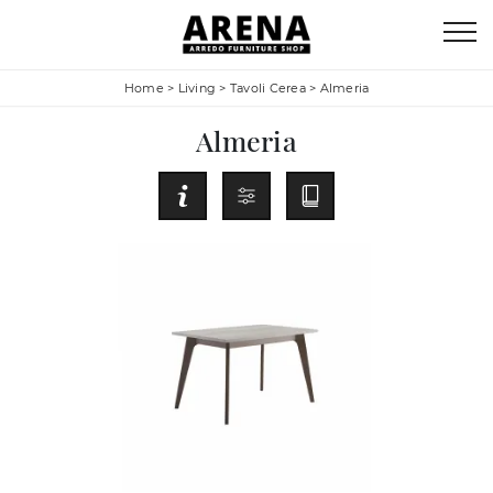
Home
>
Living
>
Tavoli Cerea
>
Almeria
Almeria