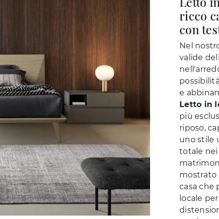
Letto i
ricco c
con tes
Nel nostro
valide del
nell'arre
possibilit
e abbiname
Letto in 
più esclus
riposo, ca
uno stile 
totale nei
matrimoni
mostrato i
casa che p
locale per
distension