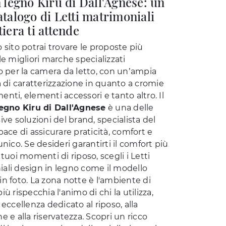
n legno Kiru di Dall'Agnese: un
atalogo di Letti matrimoniali
tiera ti attende
 sito potrai trovare le proposte più
le migliori marche specializzati
do per la camera da letto, con un’ampia
à di caratterizzazione in quanto a cromie
nti, elementi accessori e tanto altro. Il
legno Kiru di Dall'Agnese
è una delle
ive soluzioni del brand, specialista del
pace di assicurare praticità, comfort e
unico. Se desideri garantirti il comfort più
 tuoi momenti di riposo, scegli i Letti
ali design in legno come il modello
n foto. La zona notte è l'ambiente di
iù rispecchia l'animo di chi la utilizza,
 eccellenza dedicato al riposo, alla
e e alla riservatezza. Scopri un ricco