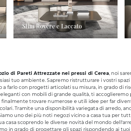
Slim Rovere e Laccato
io di Pareti Attrezzate nei pressi di Cerea
, noi sar
siasi tuo ambiente. Sapremo ristrutturare i vostri spazi
 farlo con progetti articolati su misura, in grado di ris
ali eleganti con mobili di grande qualità, ti accoglier
 finalmente trovare numerose e utili idee per far diventa
ticolari. Tramite una disponibilità variegata di arredo, 
 Siamo uno dei più noti negozi vicino a casa tua per tu
ua casa scoprendo le diverse novità del mondo dell'arre
iamo in grado di progettare gli spazi rispondendo ai tuo