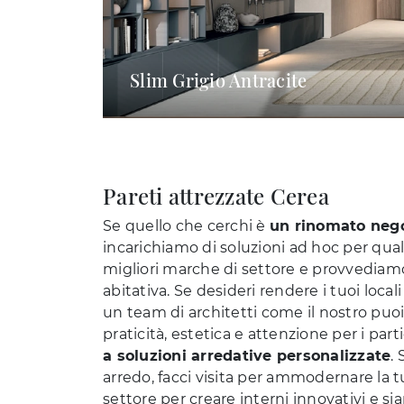
Slim Grigio Antracite
Pareti attrezzate Cerea
Se quello che cerchi è
un rinomato negoz
incarichiamo di soluzioni ad hoc per qual
migliori marche di settore e provvediamo a
abitativa. Se desideri rendere i tuoi loc
un team di architetti come il nostro puoi
praticità, estetica e attenzione per i par
a soluzioni arredative personalizzate
.
arredo, facci visita per ammodernare la t
settore per creare interni innovativi e s