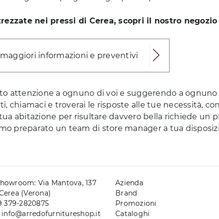
trezzate nei pressi di Cerea, scopri il nostro negozio
 maggiori informazioni e preventivi
to attenzione a ognuno di voi e suggerendo a ognuno s
tti, chiamaci e troverai le risposte alle tue necessità, c
 tua abitazione per risultare davvero bella richiede un p
iamo preparato un team di store manager a tua disposi
howroom: Via Mantova, 137
Azienda
Cerea (Verona)
Brand
39 379-2820875
Promozioni
. info@arredofurnitureshop.it
Cataloghi