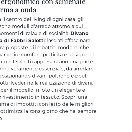
 ergonomico con schienale
orma a onda
è il centro del living di ogni casa, gli
 sono moduli d’arredo attorno a cui
menti di relax e di socialità.
Divano
p di Fabbri Salotti
: lasciati affascinare
tre proposte di imbottiti moderni che
arantire comfort, praticità e design nel
orno. I Salotti rappresentano una parte
orno veramente essenziale, da arredare
posizionando divani, poltrone e pouf.
otti, leader nella realizzazione di divani,
per il modello in foto un elegante e
o rivestimento in tessuto. Scopri una
ma di imbottiti con letto delle migliori
ottimizza la zona giorno che hai sempre
o.