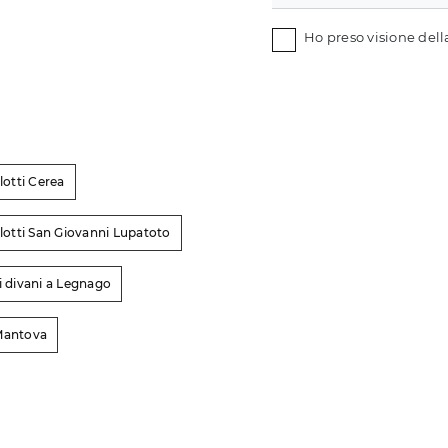
Ho preso visione del
lotti Cerea
alotti San Giovanni Lupatoto
i divani a Legnago
 Mantova