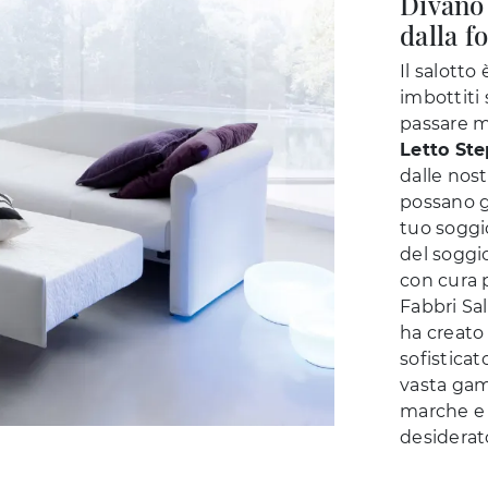
Divano
dalla f
Il salotto 
imbottiti
passare mo
Letto Ste
dalle nos
possano g
tuo soggi
del soggi
con cura 
Fabbri Sal
ha creato 
sofisticat
vasta gam
marche e 
desiderat