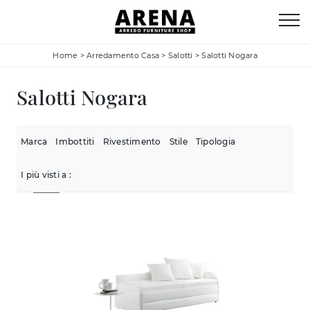
Home
>
Arredamento Casa
>
Salotti
>
Salotti Nogara
Salotti Nogara
Marca
Imbottiti
Rivestimento
Stile
Tipologia
I più visti a :