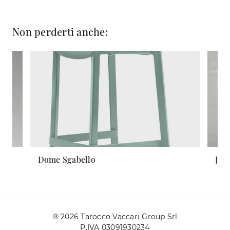
Non perderti anche:
Dome Sgabello
Jul
® 2026 Tarocco Vaccari Group Srl
P.IVA 03091930234