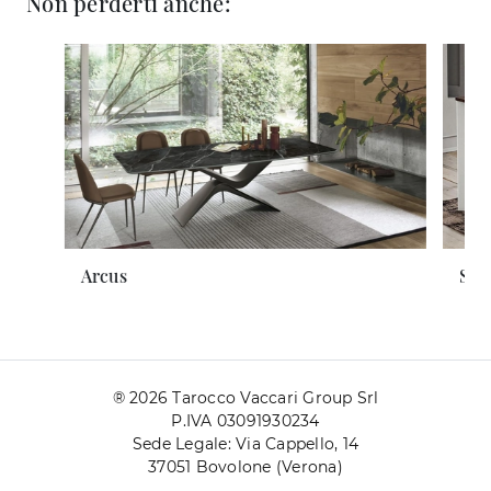
Non perderti anche:
Arcus
Ste
® 2026 Tarocco Vaccari Group Srl
P.IVA 03091930234
Sede Legale: Via Cappello, 14
37051 Bovolone (Verona)