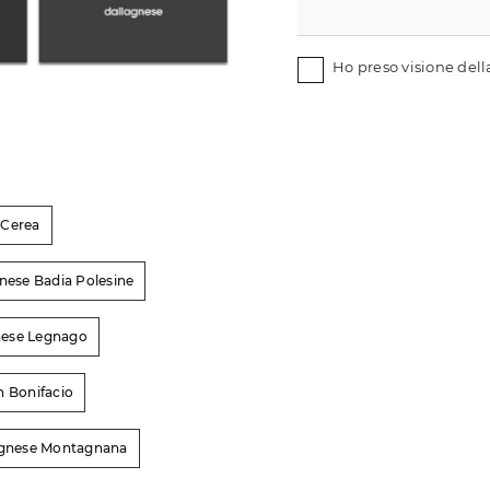
Ho preso visione del
 Cerea
gnese Badia Polesine
gnese Legnago
n Bonifacio
'Agnese Montagnana