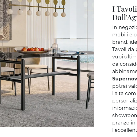
I Tavol
Dall'Ag
In negozi
mobili e o
brand, ide
Tavoli da
vuoi ulti
da conside
abbinamen
Supernov
potrai va
l'alta com
personaliz
informazio
showroom 
pranzo in
l'eccellen