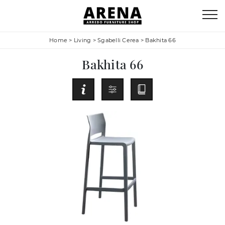
Home
>
Living
>
Sgabelli Cerea
>
Bakhita 66
Bakhita 66