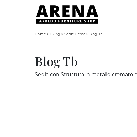
Home
>
Living
>
Sedie Cerea
>
Blog Tb
Blog Tb
Sedia con Struttura in metallo cromato 