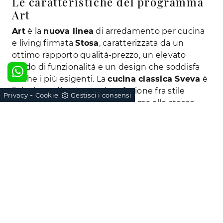
Le caratteristiche del programma
Art
Art
è la
nuova linea
di arredamento per cucina
e living firmata
Stosa
, caratterizzata da un
ottimo rapporto qualità-prezzo, un elevato
grado di funzionalità e un design che soddisfa
anche i più esigenti. La
cucina classica Sveva
è
il risultato di un’armoniosa fusione fra stile
-
Privacy
Cookie
Gestisci i consensi
tradizionale e gusto moderno, ma allo stesso
tempo richiama la bellezza della natura grazie
alla sapiente scelta di materiali e finiture.
Qualunque sia la composizione scelta, il risultato
è sempre un’atmosfera calda e accogliente, che
trasmette un senso di sicurezza e favorisce la
convivialità.