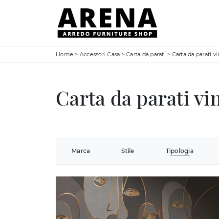
Home
>
Accessori Casa
>
Carta da parati
>
Carta da parati vi
Carta da parati vin
Marca
Stile
Tipologia