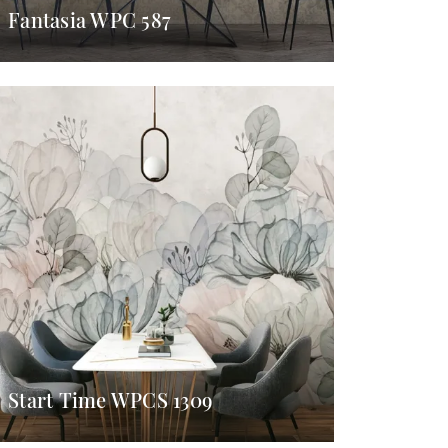
Fantasia WPC 587
Start Time WPCS 1309