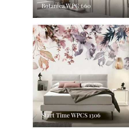
Botanica WPC 660
Start Time WPCS 1306