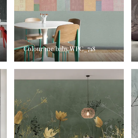
Colour me baby WPC_718