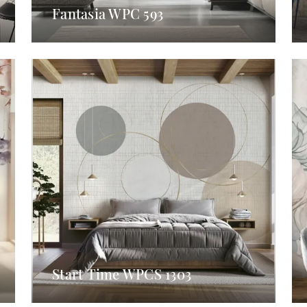
Fantasia WPC 593
Start Time WPCS 1303