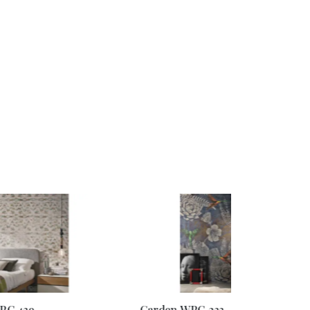
PC 439
Garden WPC 233