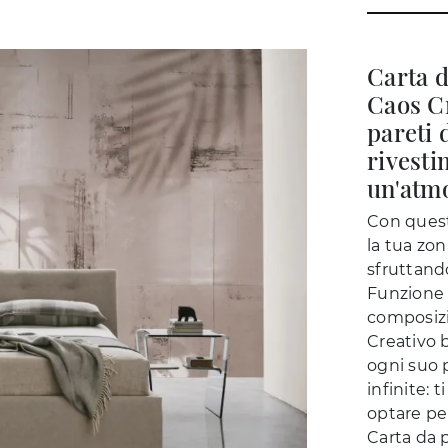
Carta d
Caos Cr
pareti 
rivesti
un'atm
Con quest
la tua zon
sfruttand
Funzione 
composizi
Creativo 
ogni suo p
infinite: 
optare per
Carta da p