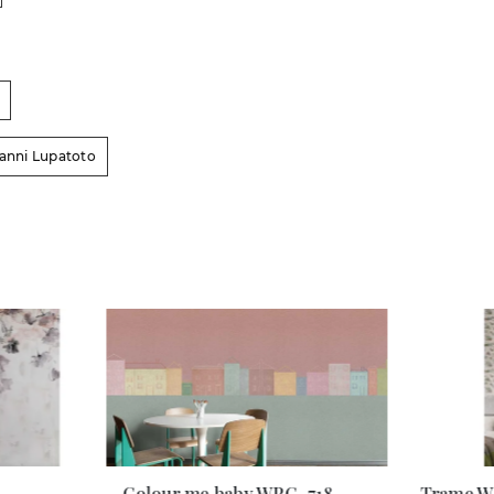
vanni Lupatoto
1
Colour me baby WPC_718
Trame W