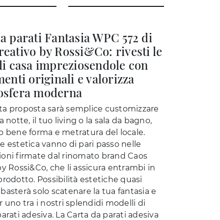
a parati Fantasia WPC 572 di
eativo by Rossi&Co: rivesti le
di casa impreziosendole con
menti originali e valorizza
osfera moderna
a proposta sarà semplice customizzare
a notte, il tuo living o la sala da bagno,
o bene forma e metratura del locale.
e estetica vanno di pari passo nelle
oni firmate dal rinomato brand Caos
by Rossi&Co, che li assicura entrambi in
rodotto. Possibilità estetiche quasi
ti basterà solo scatenare la tua fantasia e
 uno tra i nostri splendidi modelli di
arati adesiva. La Carta da parati adesiva