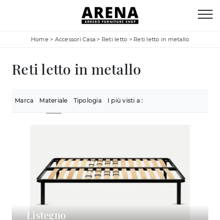
Home
>
Accessori Casa
>
Reti letto
>
Reti letto in metallo
Reti letto in metallo
Marca
Materiale
Tipologia
I più visti a :
Listegno