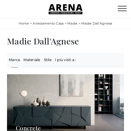
Home
>
Arredamento Casa
>
Madie
>
Madie Dall'Agnese
Madie Dall'Agnese
Marca
Materiale
Stile
I più visti a :
Concrete