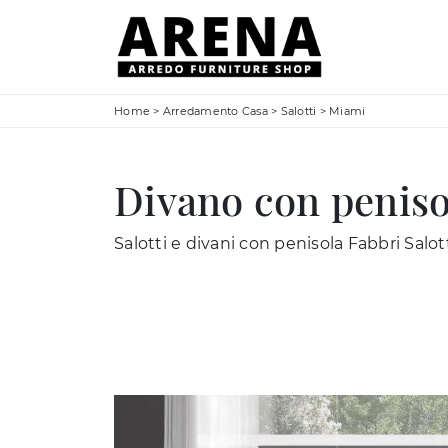
Home
>
Arredamento Casa
>
Salotti
>
Miami
Divano con peniso
Salotti e divani con penisola Fabbri Salott