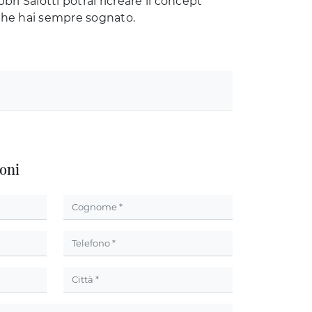
bbri Salotti potrai ricreare il concept
che hai sempre sognato.
oni