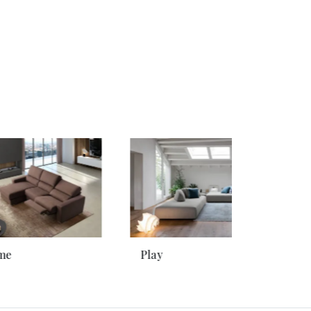
me
Play