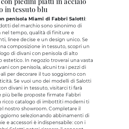
con piedini piatti in acciaio
to in tessuto blu
n penisola Miami di Fabbri Salotti
:
rodotti del marchio sono sinonimo di
 nel tempo, qualità di finiture e
ti, linee decise e un design unico. Se
una composizione in tessuto, scopri un
logo di divani con penisola di alto
 estetico. In negozio troverai una vasta
ivani con penisola, alcuni tra i pezzi di
ali per decorare il tuo soggiorno con
aticità. Se vuoi uno dei modelli di Salotti
n divani in tessuto, visitarci ti farà
e più belle proposte firmate Fabbri
n ricco catalogo di imbottiti moderni ti
el nostro showroom. Completare il
oggiorno selezionando abbinamenti di
mie e accessori è indispensabile: con i