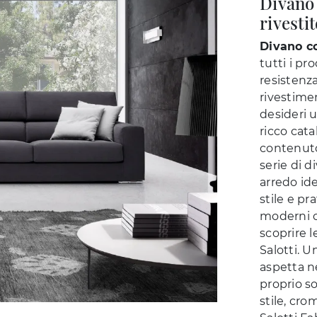
Divano 
rivesti
Divano co
tutti i p
resistenza
rivestimen
desideri 
ricco cata
contenuto
serie di d
arredo ide
stile e pr
moderni co
scoprire l
Salotti. U
aspetta n
proprio s
stile, cro