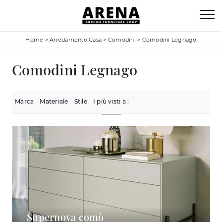
Home
>
Arredamento Casa
>
Comodini
>
Comodini Legnago
Comodini Legnago
Marca
Materiale
Stile
I più visti a :
Supernova comò