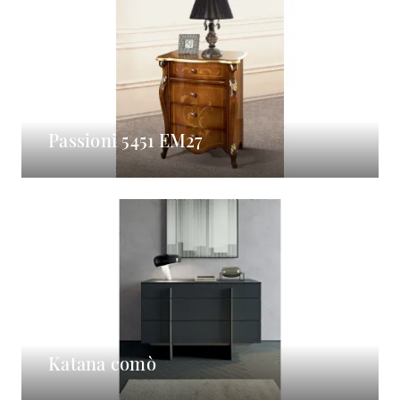
Passioni 5451 EM27
Katana comò