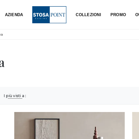
AZIENDA
COLLEZIONI
PROMO
O
va
a
I più visti a :