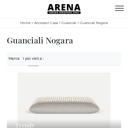
Home
>
Accessori Casa
>
Guanciali
>
Guanciali Nogara
Guanciali Nogara
Marca
I più visti a :
Trendy