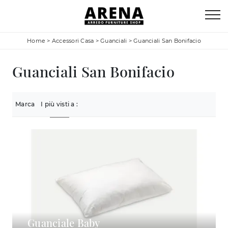
Home
>
Accessori Casa
>
Guanciali
>
Guanciali San Bonifacio
Guanciali San Bonifacio
Marca
I più visti a :
Guanciale Baby