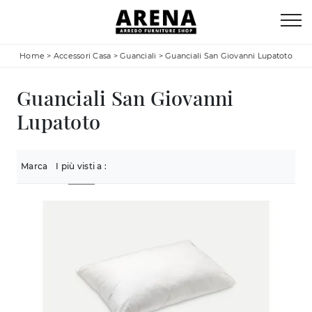
Home
>
Accessori Casa
>
Guanciali
>
Guanciali San Giovanni Lupatoto
Guanciali San Giovanni
Lupatoto
Marca
I più visti a :